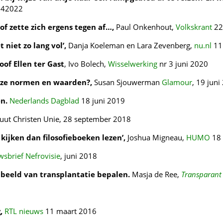
 42022
of zette zich ergens tegen af…,
Paul Onkenhout,
Volkskrant
22
 niet zo lang vol’,
Danja Koeleman en Lara Zevenberg,
nu.nl
11
oof Ellen ter Gast
, Ivo Bolech,
Wisselwerking
nr 3 juni 2020
onze normen en waarden?,
Susan Sjouwerman
Glamour
, 19 juni
n.
Nederlands Dagblad
18 juni 2019
tuut Christen Unie, 28 september 2018
kijken dan filosofieboeken lezen’,
Joshua Migneau,
HUMO
18 
wsbrief Nefrovisie
, juni 2018
ns beeld van transplantatie bepalen.
Masja de Ree,
Transparan
g,
RTL nieuws
11 maart 2016