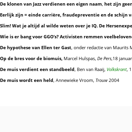
De klonen van Jazz verdienen een eigen naam
,
het zijn ge
Eerlijk zijn = einde carrière, fraudepreventie en de schijn v
Slim! Wat je altijd al wilde weten over je IQ. De Hersenexpe
Wie is er bang voor GGO’s? Activisten remmen veelbelove
De hypothese van Ellen ter Gast
, onder redactie van Maurits 
Op de bres voor de biomuis,
Marcel Hulspas,
De Pers
,18 janua
De muis verdient een standbeeld
, Ben van Raaij,
Volkskrant
, 
De muis wordt een held
, Annewieke Vroom,
Trouw
2004