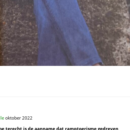
lle
oktober 2022
 hoe terecht is de aanname dat ramptoerisme gedreven