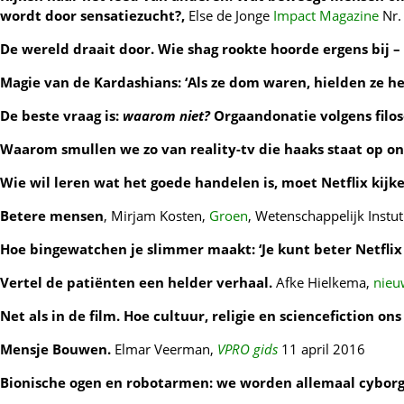
wordt door sensatiezucht?,
Else de Jonge
Impact Magazine
Nr.
De wereld draait door. Wie shag rookte hoorde ergens bij – 
Magie van de Kardashians: ‘Als ze dom waren, hielden ze het
De beste vraag is:
waarom niet?
Orgaandonatie volgens filos
Waarom smullen we zo van reality-tv die haaks staat op 
Wie wil leren wat het goede handelen is, moet Netflix kijke
Betere mensen
, Mirjam Kosten,
Groen
, Wetenschappelijk Instu
Hoe bingewatchen je slimmer maakt: ‘Je kunt beter Netflix 
Vertel de patiënten een helder verhaal.
Afke Hielkema,
nieu
Net als in de film. Hoe cultuur, religie en sciencefiction o
Mensje Bouwen.
Elmar Veerman,
VPRO gids
11 april 2016
Bionische ogen en robotarmen: we worden allemaal cybor