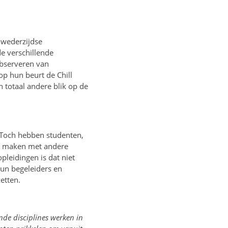
 wederzijdse
e verschillende
observeren van
op hun beurt de Chill
 totaal andere blik op de
 Toch hebben studenten,
ct maken met andere
opleidingen is dat niet
hun begeleiders en
etten.
ende disciplines werken in