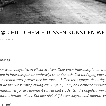
 @ CHILL CHEMIE TUSSEN KUNST EN W
ATEGORIE
enschap
r waar vakgebieden elkaar kruisen. Daar waar interdisciplinair wor
rom in interdisciplinair onderwijs en onderzoek. Een uitdaging voor
: niemand weet precies hoe het moet. Chill en iArts gingen de uitda
an de nieuwe kunstopleiding van Zuyd bij Chill, de Chemelot Innova
ommunities for development samen met studenten die opgeleid word
oratoriumtechnicus. Dat liep niet altijd even soepel. Juist daarom w
 ermee’