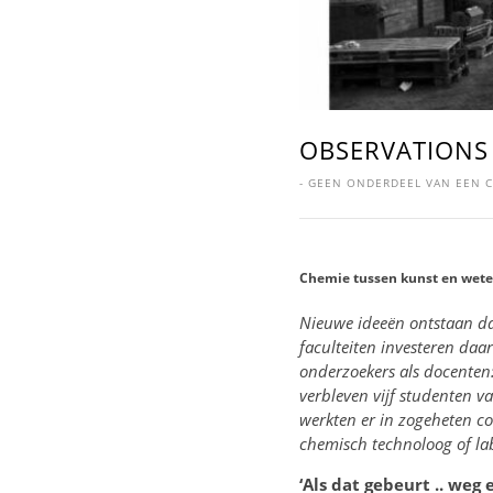
OBSERVATIONS
-
GEEN ONDERDEEL VAN EEN C
Chemie tussen kunst en wet
Nieuwe ideeën ontstaan daa
faculteiten investeren daa
onderzoekers als docenten
verbleven vijf studenten v
werkten er in zogeheten c
chemisch technoloog of lab
‘Als dat gebeurt .. weg