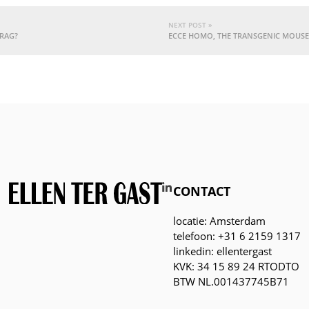
NEXT POST »
RAG?
ECCE HOMO, THE TRANSGENIC MOUSE
CONTACT
locatie: Amsterdam
telefoon: +31 6 2159 1317
linkedin: ellentergast
KVK: 34 15 89 24 RTODTO
BTW NL.001437745B71