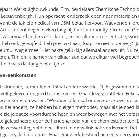
rdejaars Werktuigbouwkunde. Tim, derdejaars Chemische Technolog
j Leeuwenborgh. Hun opdracht: onderzoek doen naar materialen
want: de tak biomedical van DSM betaalt ervoor. Wat vonden Jord
iArts-student negen weken lang bij hun community zou komen? Er 
. Als iemand anders erbij komt, verlies ik mijn concentratie, word
Ik heb ook getwijfeld: heb je er wat aan, loopt ze niet in de weg?” 
beurt … weg ermee.” Het pakte gelukkig allemaal anders uit. Nu zeg
en. Tim en ik namen van elkaar aan dat we elkaar wel begrepen 
eid was dat lang niet altijd zo.”
e overeenkomsten
Artsstudente, komt uit een totaal andere wereld. Zij is gewend om
eeft geleerd om goed te observeren. Gaandeweg ontdekte Felicita
vereenkomsten waren. “We doen allemaal onderzoek, zowel de ku
 het anders, ze hebben hun eigen methodes, maar als je goed kij
e zie je dat ze voortdurend heen en weer bewegen met het verz
akte gefascineerd door de handenarbeid van de chemiestudenten. D
 de verwachting voldeden, direct in de vuilnisbak verdwenen. Dat 
 gerecycled materiaal. Haar eindwerk bestond uit een video van 