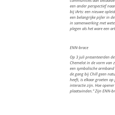
communities aan betaalde 
een ander perspectief naa
bij iArts: een nieuwe ople
een belangrijke pijler in 
in samenwerking met wetens
plegen als het ware een arti
ENN-brace
Op 3 juli presenteerden de 
Chemelot in de vorm van z
een symbolische armband v
de gang bij Chill geen nat
heeft, is elkaar groeten op
interactie zijn. Hoe opener
plaatsvinden.”
Zijn ENN-br