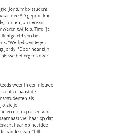
ie. Joris, mbo-student
 waarmee 3D geprint kan
y, Tim en Joris ervan
waren twijfels. Tim: “Je
 ik afgeleid van het
Joris: “We hebben tegen
t Jordy: “Door haar zijn
als we het ergens over
 steeds weer in een nieuwe
s dat er naast de
nststudenten als
kt zie je
amelen en toepassen van
aarnaast viel haar op dat
bracht haar op het idee
de handen van Chill