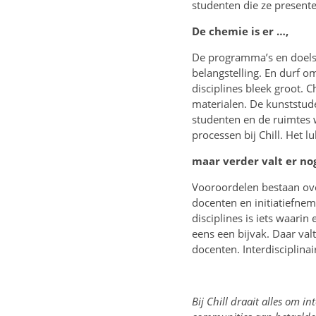
studenten die ze present
De chemie is er …,
De programma’s en doelste
belangstelling. En durf o
disciplines bleek groot.
materialen. De kunststude
studenten en de ruimtes 
processen bij Chill. Het lu
maar verder valt er nog
Vooroordelen bestaan ove
docenten en initiatiefne
disciplines is iets waarin
eens een bijvak. Daar val
docenten. Interdisciplina
Bij Chill draait alles om i