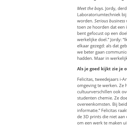
Meet the boys
. Jordy, de
Laboratoriumtechniek bi
worden.
Serious business
toen ze hoorden dat een 
bent gefocust op een doel
werkelijke doel.” Jordy: “
elkaar gezegd: als dat ge
we beter gaan communicer
hadden. Maar in werkelijkh
Als je goed kijkt zie j
Felicitas, tweedejaars i-
omgeving te werken. Ze h
cultuurverschillen ook o
studenten chemie. Ze doen
overeenkomsten. Bij beid
informatie.” Felicitas ra
de 3D prints die niet aan
om een werk te maken uit