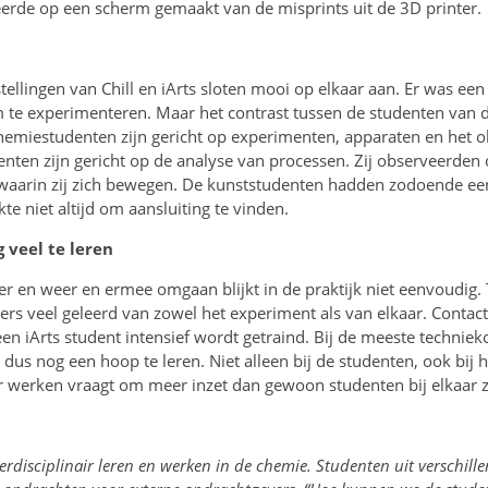
eerde op een scherm gemaakt van de misprints uit de 3D printer.
llingen van Chill en iArts sloten mooi op elkaar aan. Er was een
m te experimenteren. Maar het contrast tussen de studenten van d
 Chemiestudenten zijn gericht op experimenten, apparaten en het 
nten zijn gericht op de analyse van processen. Zij observeerden 
waarin zij zich bewegen. De kunststudenten hadden zodoende een
kte niet altijd om aansluiting te vinden.
 veel te leren
r en weer en ermee omgaan blijkt in de praktijk niet eenvoudig.
mers veel geleerd van zowel het experiment als van elkaar. Conta
 een iArts student intensief wordt getraind. Bij de meeste techniek
t dus nog een hoop te leren. Niet alleen bij de studenten, ook bij 
ir werken vraagt om meer inzet dan gewoon studenten bij elkaar z
nterdisciplinair leren en werken in de chemie. Studenten uit verschill