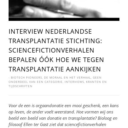
INTERVIEW NEDERLANDSE
TRANSPLANTATIE STICHTING:
SCIENCEFICTIONVERHALEN
BEPALEN ÓÓK HOE WE TEGEN
TRANSPLANTATIE AANKIJKEN
-
BIOTECH PIONEERS
,
DE MORAAL EN HET VERHAAL
,
GEEN
ONDERDEEL VAN EEN CATEGORIE
,
INTERVIEWS
,
KRANTEN EN
TIJDSCHRIFTEN
Voor de een is orgaandonatie een mooi geschenk, een kans
op leven, de ander voelt weerstand. Hoe vormen wij ons
beeld een beeld van donatie en transplantatie? Bioloog en
filosoof Ellen ter Gast ziet dat sciencefictionverhalen