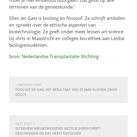
moet je niet eindeloos doorgaan. Dat geldt op alle
terreinen van de geneeskunde.’
Ellen ter Gast is bioloog en filosoof. Ze schrijft artikelen
en spreekt over de ethische aspecten van
biotechnologie. Ze geeft onder meer lessen art science
bij iArts in Maastricht en colleges bio-ethiek aan Leidse
biologiestudenten.
bron:
Nederlandse Transplantatie Stichting
« PREVIOUS POST
PODCAST DE DAG: HET RESULTAAT VAN 25 JAAR KLONEN SINDS
DOLLY
NEXT POST »
INTERVIEW NIEUWSWEEKEND: NETFLIX (HER)SCHRIJFT
GESCHIEDENIS EN DAT HEEFT GEVOLGEN