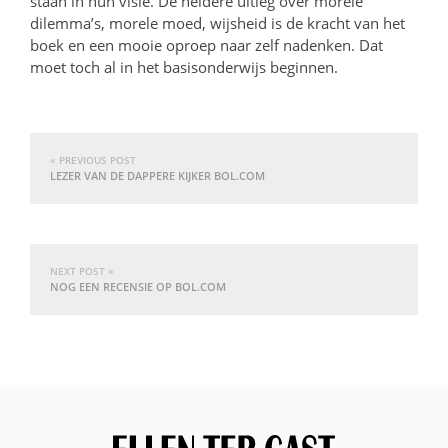
staan in hun visie. De heldere uitleg over morele
dilemma’s, morele moed, wijsheid is de kracht van het
boek en een mooie oproep naar zelf nadenken. Dat
moet toch al in het basisonderwijs beginnen.
« PREVIOUS POST
LEZER VAN DE DAPPERE KIJKER BOL.COM
NEXT POST »
NOG EEN RECENSIE OP BOL.COM