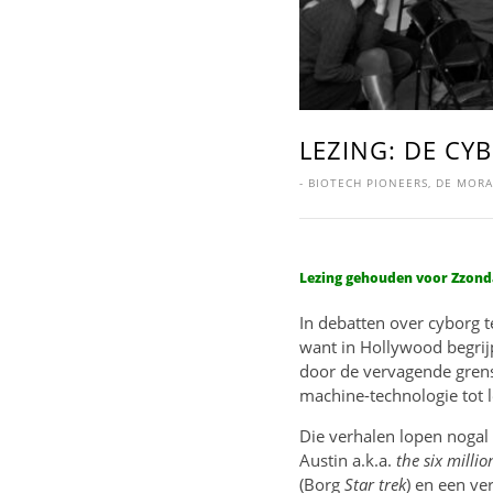
LEZING: DE CY
-
BIOTECH PIONEERS
,
DE MORA
Lezing gehouden voor Zzond
In debatten over cyborg 
want in Hollywood begrij
door de vervagende gren
machine-technologie tot 
Die verhalen lopen nogal 
Austin a.k.a.
the six millio
(Borg
Star trek
) en een ve