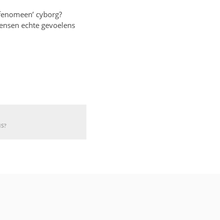
fenomeen’ cyborg?
nsen echte gevoelens
NS?