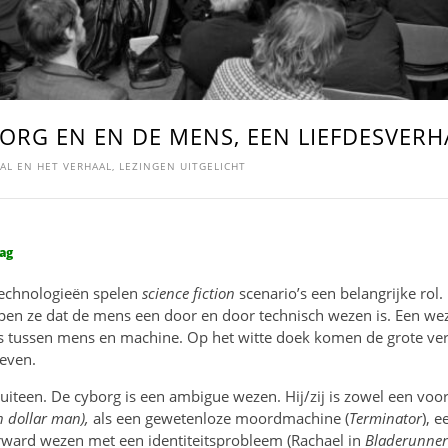
BORG EN EN DE MENS, EEN LIEFDESVERH
AL EN HET VERHAAL
,
LEZINGEN UITGELICHT
ag
technologieën spelen
science fiction
scenario’s een belangrijke rol. 
pen ze dat de mens een door en door technisch wezen is. Een wez
s tussen mens en machine. Op het witte doek komen de grote ve
leven.
uiteen. De cyborg is een ambigue wezen. Hij/zij is zowel een voor
n dollar
man),
als een gewetenloze moordmachine (
Terminator
), e
rward wezen met een identiteitsprobleem (Rachael in
Bladerunner