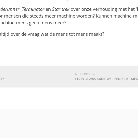
aderunner
,
Terminator
en
Star trek
over onze verhouding met het ‘
or mensen die steeds meer machine worden? Kunnen machine-me
machine-mens geen mens meer?
t altijd over de vraag wat de mens tot mens maakt?
NEXT POST »
TY?
LEZING: WAS KANT WEL EEN ECHT ME