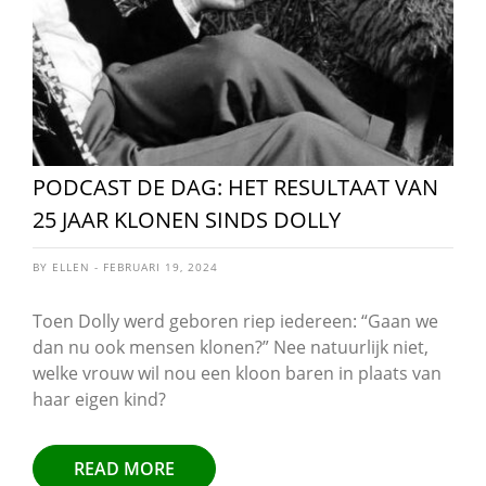
PODCAST DE DAG: HET RESULTAAT VAN
25 JAAR KLONEN SINDS DOLLY
BY ELLEN - FEBRUARI 19, 2024
Toen Dolly werd geboren riep iedereen: “Gaan we
dan nu ook mensen klonen?” Nee natuurlijk niet,
welke vrouw wil nou een kloon baren in plaats van
haar eigen kind?
READ MORE